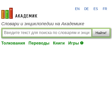
EN
DE
ES
FR
academic.ru
Словари и энциклопедии на Академике
Найти!
Толкования
Переводы
Книги
Игры ⚽