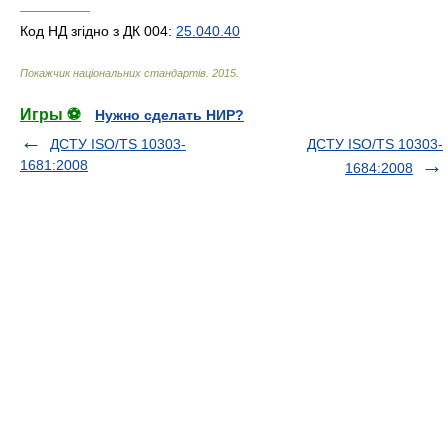
—————
Код НД згідно з ДК 004:
25.040.40
Покажчик національних стандартів
.
2015
.
Игры ⚽
Нужно сделать НИР?
ДСТУ ISO/TS 10303-
ДСТУ ISO/TS 10303-
1681:2008
1684:2008